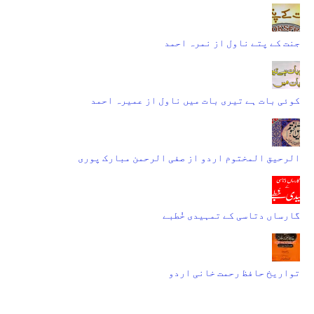
جنت کے پتے ناول از نمرہ احمد
کوئی بات ہے تیری بات میں ناول از عمیرہ احمد
الرحیق المختوم اردو از صفی الرحمن مبارک پوری
گارساں دتاسی کے تمہیدی خُطبے
تواریخ حافظ رحمت خانی اردو