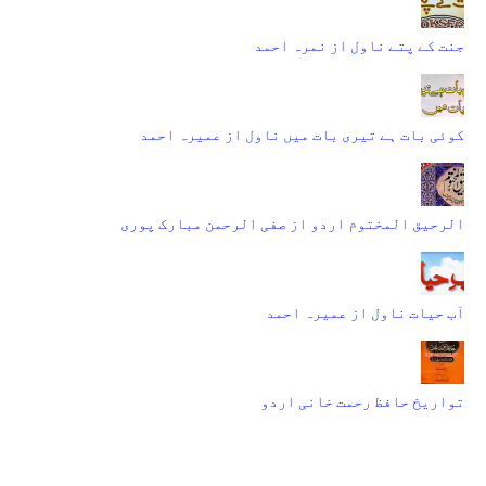
جنت کے پتے ناول از نمرہ احمد
کوئی بات ہے تیری بات میں ناول از عمیرہ احمد
الرحیق المختوم اردو از صفی الرحمن مبارک پوری
آب حیات ناول از عمیرہ احمد
تواریخ حافظ رحمت خانی اردو