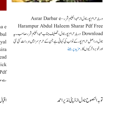
دربارِ حرام پور ناول از عبدالحلیم شرر – Asrar Darbar e
Harampur Abdul Haleem Sharar Pdf Free
a e
Download دربارِ حرام پور ناول ، تصنیف جناب عبدالحلیم شررصاحب۔ یہ
bul
ناول دراصل حرام پور کے نواب کی کہانی ہے جن کے حرم سرا میں ہر رات کئی نئی
yal
اور خوبرو لڑکیوں کا …
مزید پرھئے
ira
ead
ick
سے حا
توبہ النصوح ناول از ڈپٹی نذیر احمد
اقبال