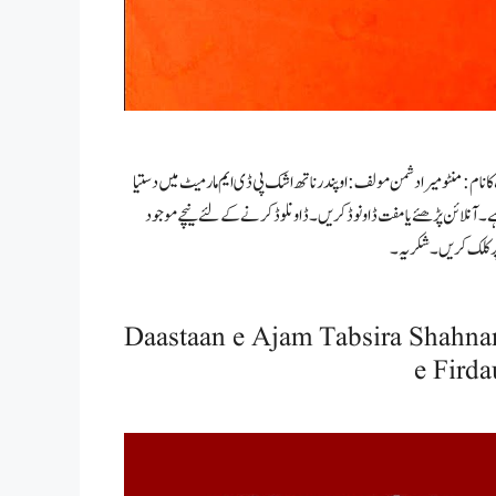
ا نام: منٹو میرا دشمن مولف: اوپندرناتھ اشک پی ڈی ایم مارمیٹ میں دستیا
آنلائن پڑھئے یا مفت ڈاونوڈ کریں۔ ڈاونلوڈ کرنے کے لئے نیچے موجود
ر کلک کریں۔ شکریہ۔
Daastaan e Ajam Tabsira Shahn
e Firda