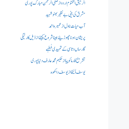
الرحیق المختوم اردو از صفی الرحمن مبارک پوری
مشرق کی بیٹی بے نظیر بھٹو شہید
آب حیات ناول از عمیرہ احمد
پریشان ہونا چھوڑئیے جینا شروع کیجئے از ڈیل کارنیگی
گارساں دتاسی کے تمہیدی خُطبے
تشریح فارما کوپیا از حکیم محمدعارف دنیاپوری
یوسف ذُلیخا از یوسف داکھوہ