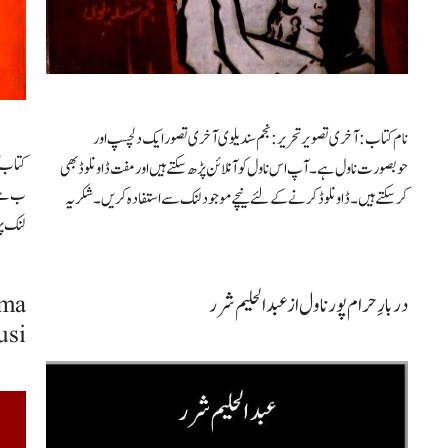
نام کتاب: آخری تصویر تحریر: نجم سندیلوی آخری تصور ایک دلچسپ اور
کتاب ک
حوبصورت ناول ہے۔ آپ اس ناول کو آنلائن پڑھ سکتے ہیں اور مفت ڈاونلوڈ بھی
ب ہے۔ 
کرسکتے ہیں۔ ڈاونلوڈ کرنے کے لئے نیچے موجود لنک سے استفادہ کریں۔ شکریہ
لنک پ
دربارِ حرام پور ناول از عبدالحلیم شرر
ama
usi