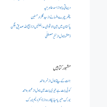
دیہاتی بابو از اسد طاہر جپہ
پتھر چہرے افسانے از سید گلزار حسنین
پاکستان میں بین الاقوامی مداخلتیں از ذبیح اللہ صدیق بلگن
ڈھشما ناول از نئیر مصطفٰی
مشہور کتابیں
جنت کے پتے ناول از نمرہ احمد
کوئی بات ہے تیری بات میں ناول از عمیرہ احمد
بورک مٹیریا میڈیکااردو از ڈاکٹر ولیم بورک