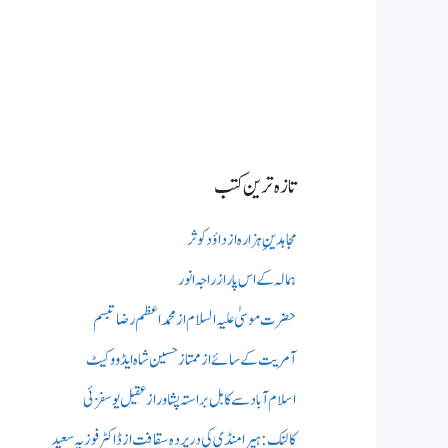
تازہ ترین کتب
مجاہدینِ ہزارہ از داؤد کوثر
ہمالہ کے اس پار از راجہ انور
حضرت موسیٰ علیہ السلام از محمد اعظم رضا تبسم
آمریت کے سائے از ممتاز حسین شاہ ایڈووکیٹ
اسلام آباد سے کابل براستہ پشاور از عقیل یوسفزئی
کالنک: ہیرا منڈی کی در پردہ سقافت از ڈاکٹر فوزیہ سعید