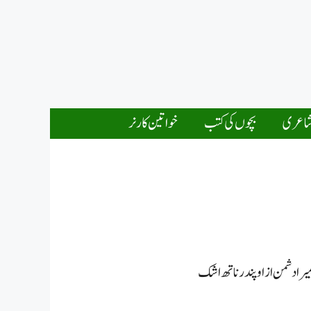
اعری
بچوں کی کتب
خواتین کارنر
میرا دشمن از اوپندرناتھ اشک