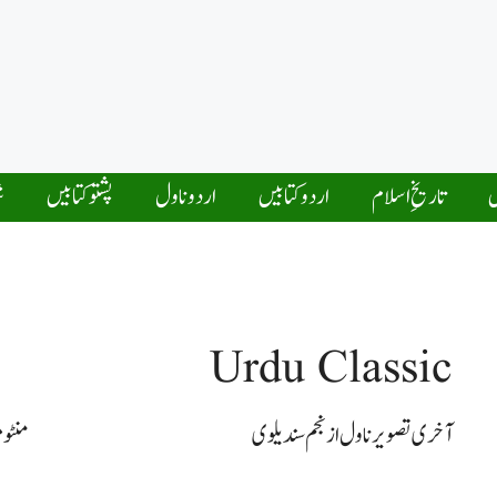
ں
تاریخِ اسلام
اردو کتابیں
اردو ناول
پشتو کتابیں
ش
Urdu Classic
آخری تصویر ناول از نجم سندیلوی
منٹو 