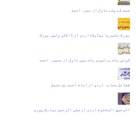
جنت کے پتے ناول از نمرہ احمد
بورک مٹیریا میڈیکااردو از ڈاکٹر ولیم بورک
کوئی بات ہے تیری بات میں ناول از عمیرہ احمد
فضائل صحابہ اردو از امام احمد بن حنبل
الرحیق المختوم اردو از صفی الرحمن مبارک پوری