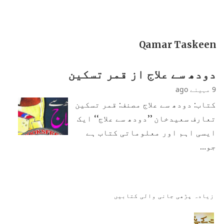
Qamar Taskeen
دودھ سے علاج از قمر تسکین
9 مہینے ago
کتاب: دودھ سے علاج مصنف: قمر تسکین
تعارف سعیدخان ’’دودھ سے علاج‘‘ ایک
ایسی اہم اور معلوماتی کتاب ہے
جو…
زیادہ پڑھی جانی والی کتابیں