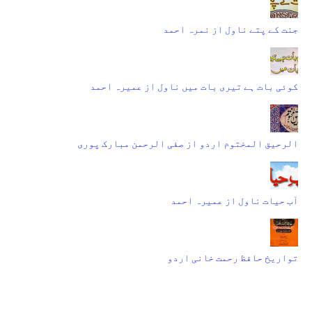
جنت کے پتے ناول از نمرہ احمد
کوئی بات ہے تیری بات میں ناول از عمیرہ احمد
الرحیق المختوم اردو از صفی الرحمن مبارک پوری
آب حیات ناول از عمیرہ احمد
تواریخ حافظ رحمت خانی اردو