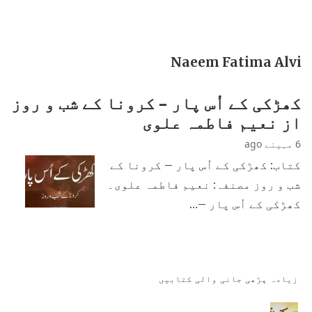
Naeem Fatima Alvi
کھڑکی کے اُس پار – کرونا کے شب و روز
از نعیم فاطمہ علوی
6 مہینے ago
کتاب: کھڑکی کے اُس پار – کرونا کے
شب و روز مصنفہ: نعیم فاطمہ علوی۔
کھڑکی کے اُس پار –…
زیادہ پڑھی جانی والی کتابیں