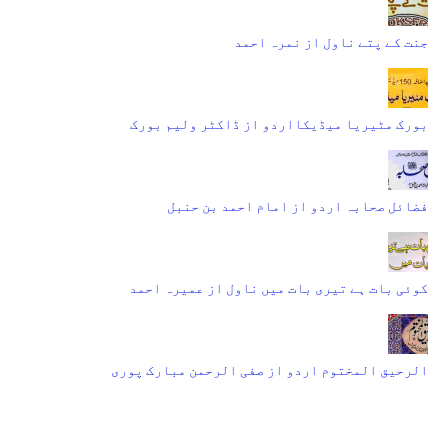
جنت کے پتے ناول از نمرہ احمد
بورک مٹیریا میڈیکااردو از ڈاکٹر ولیم بورک
فضائل صحابہ اردو از امام احمد بن حنبل
کوئی بات ہے تیری بات میں ناول از عمیرہ احمد
الرحیق المختوم اردو از صفی الرحمن مبارک پوری