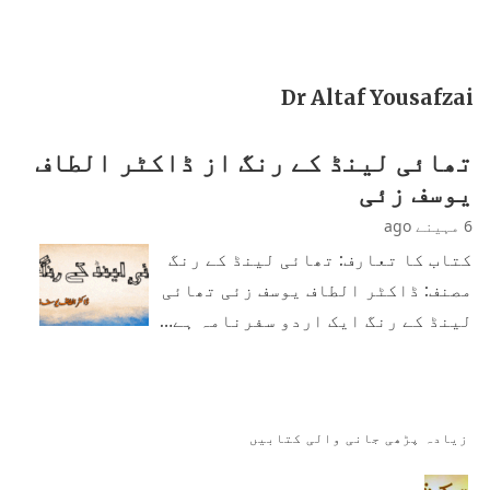
Dr Altaf Yousafzai
تھائی لینڈ کے رنگ از ڈاکٹر الطاف
یوسف زئی
6 مہینے ago
کتاب کا تعارف: تھائی لینڈ کے رنگ
مصنف: ڈاکٹر الطاف یوسف زئی تھائی
لینڈ کے رنگ ایک اردو سفرنامہ ہے…
زیادہ پڑھی جانی والی کتابیں