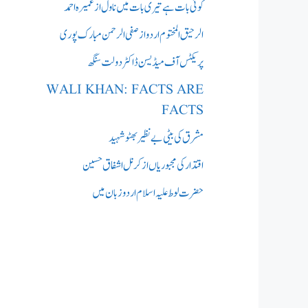
کوئی بات ہے تیری بات میں ناول از عمیرہ احمد
الرحیق المختوم اردو از صفی الرحمن مبارک پوری
پریکٹس آف میڈیسن ڈاکٹر دولت سنگھ
WALI KHAN: FACTS ARE
FACTS
مشرق کی بیٹی بے نظیر بھٹو شہید
اقتدار کی مجبوریاں از کرنل اشفاق حسین
حضرت لوط علیہ اسلام اردو زبان میں