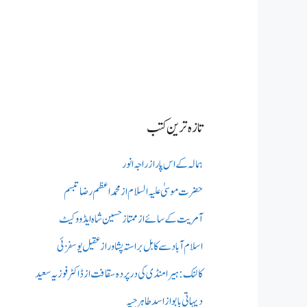
تازہ ترین کتب
ہمالہ کے اس پار از راجہ انور
حضرت موسیٰ علیہ السلام از محمد اعظم رضا تبسم
آمریت کے سائے از ممتاز حسین شاہ ایڈووکیٹ
اسلام آباد سے کابل براستہ پشاور از عقیل یوسفزئی
کالنک: ہیرا منڈی کی در پردہ سقافت از ڈاکٹر فوزیہ سعید
دیہاتی بابو از اسد طاہر جپہ