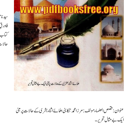
سیدنا 
فاورقِ
کتاب م
حالات 
عنوان: قصص العلماء مولف: مرزا محمد تنکابنی علمائے اثناء بشری کے حالات پر مبنی
ایک بے مثال تحریر۔