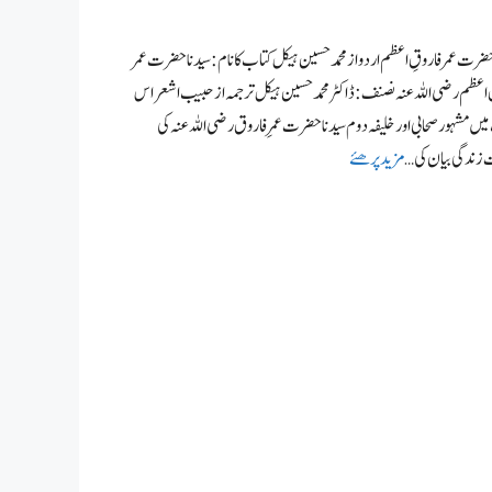
حضرت عمر فاروقِ اعظم اردو از محمد حسین ہیکل کتاب کا نام: سیدنا حضرت عمر
 اعظم رضی اللہ عنہ نصنف: ڈاکٹر محمد حسین ہیکل ترجمہ از حبیب اشعر اس
یں مشہور صحابی اور خلیفہ دوم سیدنا حضرت عمرِ فاروق رضی اللہ عنہ کی
زندگی بیان کی …
مزید پرھئے