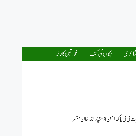
اعری
بچوں کی کتب
خواتین کارنر
بی بی پاکدامن از حفیظ اللہ خان منظر