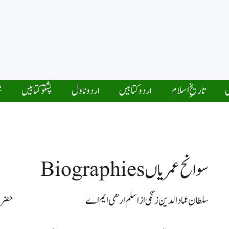
ں
تاریخِ اسلام
اردو کتابیں
اردو ناول
پشتو کتابیں
ش
سوانح عمریاں Biographies
سلطان عمادالدین زنگی از اسلم ارھی ایم اے
حضرت 