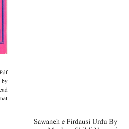
 Pdf
i by
ead
mat.
Sawaneh e Firdausi Urdu By