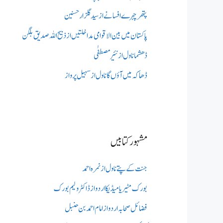
پتھر چہرے افسانے از سید گلزار حسنین
پاکستان میں بین الاقوامی مداخلتیں از ذبیح اللہ صدیق بلگن
ڈھشما ناول از نئیر مصطفٰی
ڈھاکہ میں آؤں گا ناول از سہیل پرواز
مشہور کتابیں
جنت کے پتے ناول از نمرہ احمد
بورک مٹیریا میڈیکااردو از ڈاکٹر ولیم بورک
فضائل صحابہ اردو از امام احمد بن حنبل