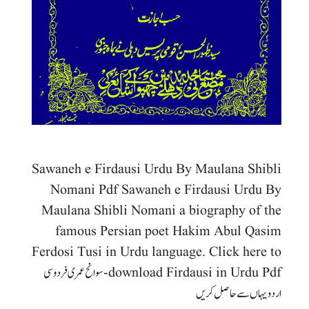
Sawaneh e Firdausi Urdu By Maulana Shibli
Nomani Pdf Sawaneh e Firdausi Urdu By
Maulana Shibli Nomani a biography of the
famous Persian poet Hakim Abul Qasim
Ferdosi Tusi in Urdu language. Click here to
download Firdausi in Urdu Pdf-سوانح عمری فردوسی
اردو یہاں سے حاصل کریں