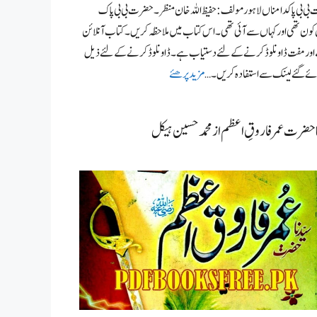
ی بی پاکدامناں لاہور مولف: حفیظ اللہ خان منظر۔ حضرت بی بی پاک
ون تھی اور کہاں سے آئی تھی۔ اس کتاب میں ملاحظہ کریں۔ کتاب آنلائن
 اور مفت ڈاونلوڈ کرنے کے لئے دستیاب ہے۔ ڈاونلوڈ کرنے کے لئے ذیل
ئے گئے لینک سے استفادہ کریں۔ …
مزید پرھئے
 حضرت عمر فاروقِ اعظم از محمد حسین ہیکل