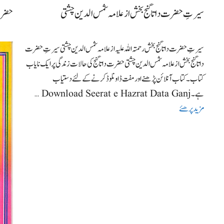
سیرتِ حضرت داتا گنج بخش از علامہ شمس الدین چشتی
حضرت
سیرتِ حضرت داتا گنج بخش رحمتہ اللہ علیہ از علامہ شمس الدین چشتی سیرتِ حضرت
داتا گنج بخش از علامہ شمس الدین چشتی حضرت داتا گنج کی حالات زندگی پر ایک نایاب
کتاب۔ کتاب آنلائن پڑھنے اور مفت ڈاونلوڈ کرنے کے لئے دستیاب
ہے۔ Download Seerat e Hazrat Data Ganj …
مزید پرھئے