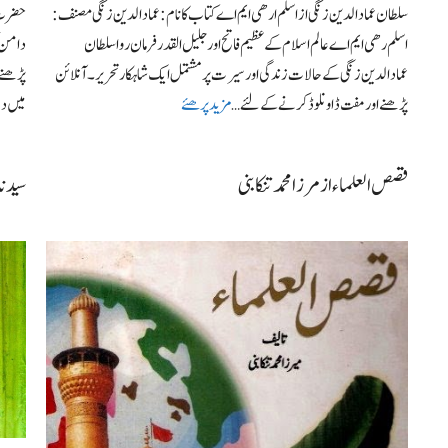
سلطان عمادالدین زنگی از اسلم ارھی ایم اے کتاب کا نام: عماد الدین زنگی مصنف:
حضرت ب
اسلم رھی ایم اے عالم اسلام کے عظیم فاتح اور جلیل القدر فرمان روا سلطان
دامن ک
عمادالدین زنگی کے حالات زندگی اور سیرت پر مشتمل ایک شاہکار تحریر۔ آنلائن
پڑھنے
پڑھنے اور مفت ڈاونلوڈ کرنے کے لئے …
مزید پرھئے
میں د
قصص العلماء از مرزا محمد تنکابنی
سیدنا