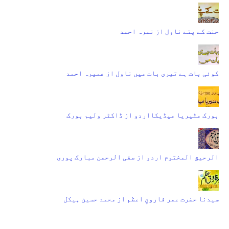
جنت کے پتے ناول از نمرہ احمد
کوئی بات ہے تیری بات میں ناول از عمیرہ احمد
بورک مٹیریا میڈیکااردو از ڈاکٹر ولیم بورک
الرحیق المختوم اردو از صفی الرحمن مبارک پوری
سیدنا حضرت عمر فاروقِ اعظم از محمد حسین ہیکل