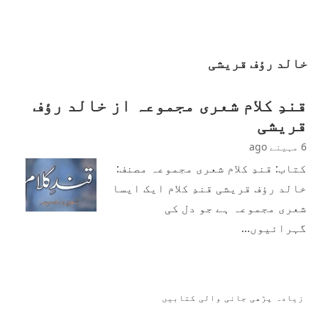
خالد رؤف قریشی
قندِ کلام شعری مجموعہ از خالد رؤف
قریشی
6 مہینے ago
کتاب: قندِ کلام شعری مجموعہ مصنف:
خالد رؤف قریشی قندِ کلام ایک ایسا
شعری مجموعہ ہے جو دل کی
گہرائیوں…
زیادہ پڑھی جانی والی کتابیں