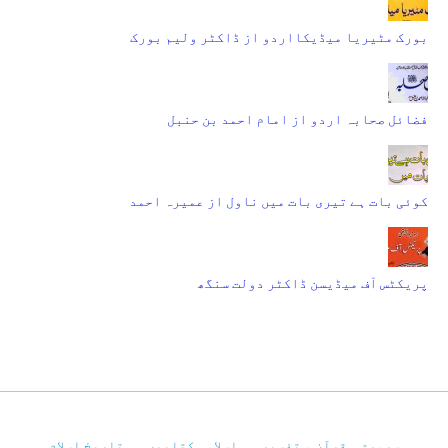
بورک مٹیریا میڈیکااردو از ڈاکٹر ولیم بورک
فضائل صحابہ اردو از امام احمد بن حنبل
کوئی بات ہے تیری بات میں ناول از عمیرہ احمد
پریکٹس آف میڈیسن ڈاکٹر دولت سنگھ
سرورق
قرآن و تفسیر
اسلامی کتابیں
تاریخِ اسلام