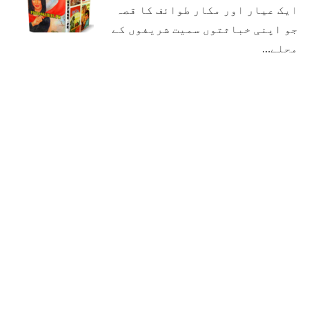
ایک عیار اور مکار طوائف کا قصہ
جو اپنی خباثتوں سمیت شریفوں کے
محلے…