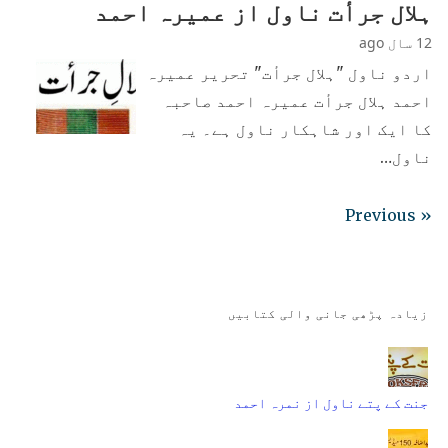
ہلال جرأت ناول از عمیرہ احمد
12 سال ago
اردو ناول "ہلال جرأت" تحریر عمیرہ
احمد ہلال جرأت عمیرہ احمد صاحبہ
کا ایک اور شاہکار ناول ہے۔ یہ
ناول…
« Previous
زیادہ پڑھی جانی والی کتابیں
جنت کے پتے ناول از نمرہ احمد