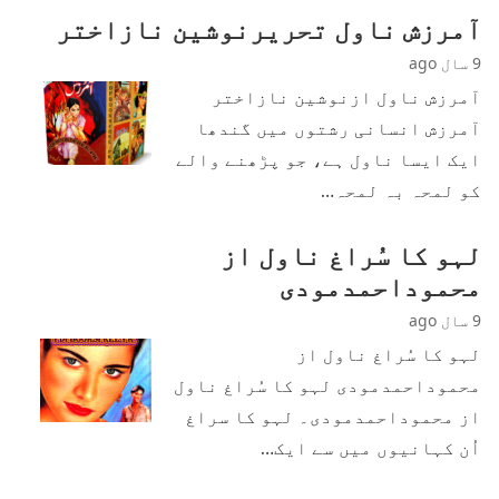
آمرزش ناول تحریرنوشین نازاختر
9 سال ago
آمرزش ناول ازنوشین نازاختر
آمرزش انسانی رشتوں میں گندھا
ایک ایسا ناول ہے، جو پڑھنے والے
کو لمحہ بہ لمحہ…
لہو کا سُراغ ناول از
محموداحمدمودی
9 سال ago
لہو کا سُراغ ناول از
محموداحمدمودی لہو کا سُراغ ناول
از محموداحمدمودی۔ لہو کا سراغ
اُن کہانیوں میں سے ایک…