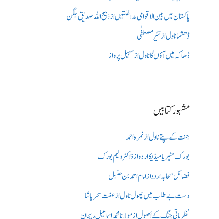
پاکستان میں بین الاقوامی مداخلتیں از ذبیح اللہ صدیق بلگن
ڈھشما ناول از نئیر مصطفٰی
ڈھاکہ میں آؤں گا ناول از سہیل پرواز
مشہور کتابیں
جنت کے پتے ناول از نمرہ احمد
بورک مٹیریا میڈیکااردو از ڈاکٹر ولیم بورک
فضائل صحابہ اردو از امام احمد بن حنبل
دست بے طلب میں‌پھول ناول از عفت سحر پاشا
نظریاتی جنگ کے اُصول از مولانا محمد اسماعیل ریحان