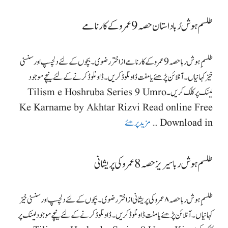
طلسم ہوش رُبا داستان حصہ 9 عمرو کے کارنامے
طلسمِ ہوش ربا حصہ 9عمرو کے کارنامے از اختر رضوی۔ بچوں کے لئے دلچسپ اور سنسنی
خیز کہانیاں۔ آنلائن پڑھئے یا مفت ڈاونلوڈ کریں۔ ڈاونلوڈ کرنے کے لئے نیچے موجود
لینک پر کلک کریں۔ Tilism e Hoshruba Series 9 Umro
Ke Karname by Akhtar Rizvi Read online Free
Download in …
مزید پرھئے
طلسم ہوش ربا سیریز حصہ 8 عمرو کی پریشانی
طلسمِ ہوش ربا حصہ ۸عمرو کی پریشانی از اختر رضوی۔ بچوں کے لئے دلچسپ اور سنسنی خیز
کہانیاں۔ آنلائن پڑھئے یا مفت ڈاونلوڈ کریں۔ ڈاونلوڈ کرنے کے لئے نیچے موجود لینک پر