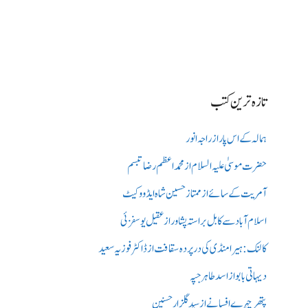
تازہ ترین کتب
ہمالہ کے اس پار از راجہ انور
حضرت موسیٰ علیہ السلام از محمد اعظم رضا تبسم
آمریت کے سائے از ممتاز حسین شاہ ایڈووکیٹ
اسلام آباد سے کابل براستہ پشاور از عقیل یوسفزئی
کالنک: ہیرا منڈی کی در پردہ سقافت از ڈاکٹر فوزیہ سعید
دیہاتی بابو از اسد طاہر جپہ
پتھر چہرے افسانے از سید گلزار حسنین