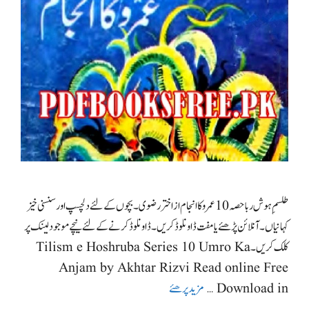
طلسمِ ہوش ربا حصہ10 عمرو کا انجام از اختر رضوی۔ بچوں کے لئے دلچسپ اور سنسنی خیز
کہانیاں۔ آنلائن پڑھئے یا مفت ڈاونلوڈ کریں۔ ڈاونلوڈ کرنے کے لئے نیچے موجود لینک پر
کلک کریں۔ Tilism e Hoshruba Series 10 Umro Ka
Anjam by Akhtar Rizvi Read online Free
Download in …
مزید پرھئے