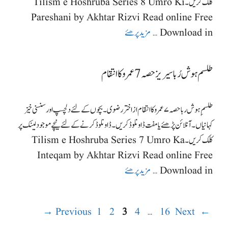
کلک کریں۔ Tilism e Hoshruba Series 8 Umro Ki
Pareshani by Akhtar Rizvi Read online Free
Download in …
مزید پرھئے
طلسم ہوش رُبا سیریز حصہ 7 عمرو کا انتقام
طلسمِ ہوش ربا حصہ ۷عمرو کا انتقام از اختر رضوی۔ بچوں کے لئے دلچسپ اور سنسنی خیز
کہانیاں۔ آنلائن پڑھئے یا مفت ڈاونلوڈ کریں۔ ڈاونلوڈ کرنے کے لئے نیچے موجود لینک پر
کلک کریں۔ Tilism e Hoshruba Series 7 Umro Ka
Inteqam by Akhtar Rizvi Read online Free
Download in …
مزید پرھئے
Page
Page
Page
Page
Page
→
1
2
3
4
…
16
Next
Previous
←