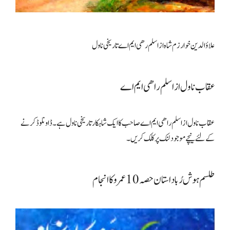
علاؤالدین خوارزم شاہ از اسلم رھی ایم اے تاریخی ناول
عقاب ناول از اسلم راھی ایم اے
عقاب ناول از اسلم راھی ایم اے صاحب کا ایک شاہکار تاریخی ناول ہے۔ ڈاونلوڈ کرنے
کے لئے نیچے موجود لنک پر کلک کریں۔
طلسم ہوش رُبا داستان حصہ 10 عمرو کا انجام