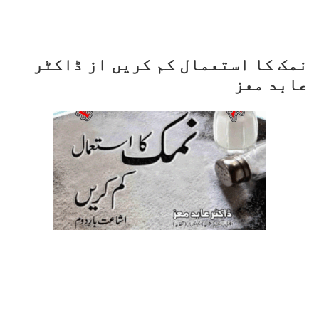
نمک کا استعمال کم کریں از ڈاکٹر
عابد معز