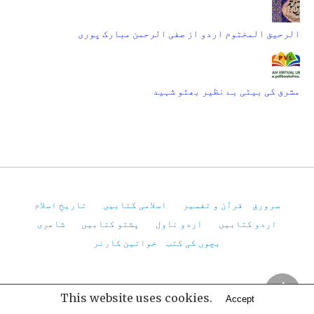
الرحیق المختوم اردو از صفی الرحمن مبارک پوری
مشرق کی بیٹی بے نظیر بھٹو شہید
سرورق
قرآن و تفسیر
اسلامی کتابیں
تاریخِ اسلام
اردو کتابیں
اردو ناول
پشتو کتابیں
شاعری
بچوں کی کتب
خواتین کارنر
Pakistan Virtual Library
This website uses cookies.
Accept
All Rights Reserved
View Non-AMP Version