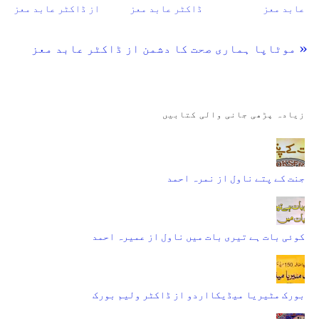
عابد معز
ڈاکٹر عابد معز
از ڈاکٹر عابد معز
« موٹاپا ہماری صحت کا دشمن از ڈاکٹر عابد معز
زیادہ پڑھی جانی والی کتابیں
جنت کے پتے ناول از نمرہ احمد
کوئی بات ہے تیری بات میں ناول از عمیرہ احمد
بورک مٹیریا میڈیکااردو از ڈاکٹر ولیم بورک