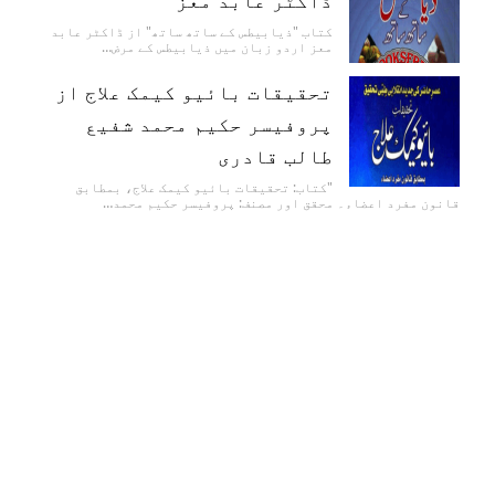
کتاب "ذیابیطس کے ساتھ ساتھ" از ڈاکٹر عابد
معز اردو زبان میں ذیابیطس کے مرض…
تحقیقات بائیو کیمک علاج از
پروفیسر حکیم محمد شفیع
طالب قادری
"کتاب: تحقیقات بائیو کیمک علاج، بمطابق
قانون مفرد اعضاء۔ محقق اور مصنف: پروفیسر حکیم محمد…