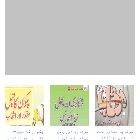
موٹاپا ہماری صحت
ترکاری اور پھل
پکوان کا تیل –
کا دشمن از ڈاکٹر
زیادہ کھائیں از
مقدار اور انتخاب