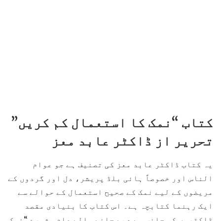
کتاب “نمک کا استعمال کم کریں”
تحریر از ڈاکٹر عابد معز
یہ کتاب ڈاکٹر عابد معز کی تصنیف ہے جو عوام
الناس اور خصوصاً ہائی بلڈ پریشر، دل اور گردوں کے
مریضوں کے لیے نمک کے صحیح استعمال کے حوالے سے
ایک رہنما کتابچہ ہے۔ اس کتاب کا بنیادی مقصد
ڈاکٹروں کی جانب سے دیے جانے والے عام مشورے “نمک