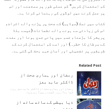
کم استعمال کریں” کو عملی طور پر سمجھنے اور اس
پر عمل کرنے میں لوگوں کی رہنمائی کرنا ہے۔
کتاب میں نمک (سوڈیم) کے صحت پر پڑنے والے اثرات،
اس کی زیادتی سے ہونے والے نقصانات (جیسے بلڈ
پریشر کا بڑھنا، جسم میں پانی جمع ہونا اور معدے
کے سرطان کا خطرہ) اور اسے کم استعمال کرنے کے
طریقوں پر تفصیلی اور آسان فہم بحث کی گئی ہے۔
Related Post
رمضان اور ہماری صحت از
ڈاکٹر عابد معز
رمضان اور ہماری صحت از ڈاکٹر عابد معز روزہ
کیا ہے؟ روزہ کیسے رہیں؟ روزوں…
ذیا بیطس کے ساتھ ساتھ از
ڈاکٹر عابد معز