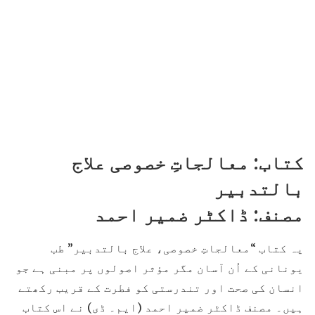
کتاب: معالجاتِ خصوصی علاج
بالتدبیر
مصنف: ڈاکٹر ضمیر احمد
یہ کتاب “معالجاتِ خصوصی، علاج بالتدبیر” طب
یونانی کے اُن آسان مگر مؤثر اصولوں پر مبنی ہے جو
انسان کی صحت اور تندرستی کو فطرت کے قریب رکھتے
ہیں۔ مصنف ڈاکٹر ضمیر احمد (ایم۔ ڈی) نے اس کتاب