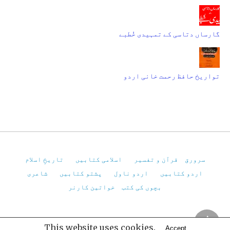
گارساں دتاسی کے تمہیدی خُطبے
تواریخ حافظ رحمت خانی اردو
سرورق
قرآن و تفسیر
اسلامی کتابیں
تاریخِ اسلام
اردو کتابیں
اردو ناول
پشتو کتابیں
شاعری
بچوں کی کتب
خواتین کارنر
Pakistan Virtual Library
This website uses cookies.
Accept