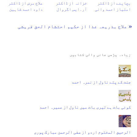
بچایئے از ڈاکٹر
خزانہ از ڈاکٹر
علاج مرض از ڈاکٹر
امتیاز احمد وانی
آر۔ایس اگروال
داود احمد شاہین
« علاج بذریعہ غذا از حکیم احتشام الحق قریشی
زیادہ پڑھی جانی والی کتابیں
جنت کے پتے ناول از نمرہ احمد
کوئی بات ہے تیری بات میں ناول از عمیرہ احمد
الرحیق المختوم اردو از صفی الرحمن مبارک پوری