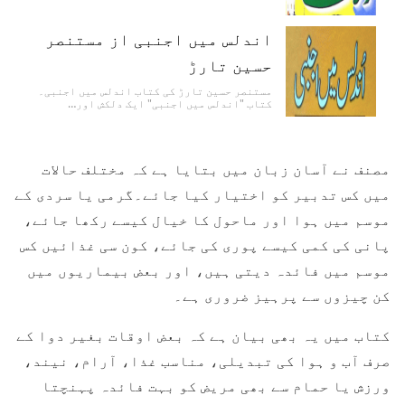
اندلس میں اجنبی از مستنصر
حسین تارڑ
مستنصر حسین تارڑ کی کتاب اندلس میں اجنبی۔
کتاب "اندلس میں اجنبی" ایک دلکش اور…
مصنف نے آسان زبان میں بتایا ہے کہ مختلف حالات
میں کس تدبیر کو اختیار کیا جائے۔گرمی یا سردی کے
موسم میں ہوا اور ماحول کا خیال کیسے رکھا جائے،
پانی کی کمی کیسے پوری کی جائے، کون سی غذائیں کس
موسم میں فائدہ دیتی ہیں، اور بعض بیماریوں میں
کن چیزوں سے پرہیز ضروری ہے۔
کتاب میں یہ بھی بیان ہے کہ بعض اوقات بغیر دوا کے
صرف آب و ہوا کی تبدیلی، مناسب غذا، آرام، نیند،
ورزش یا حمام سے بھی مریض کو بہت فائدہ پہنچتا