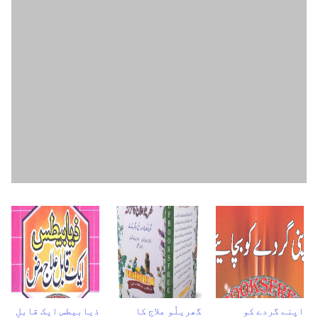
اپنے گردے کو
گھریلُو علاج کا
ذیابیطس ایک قابلِ