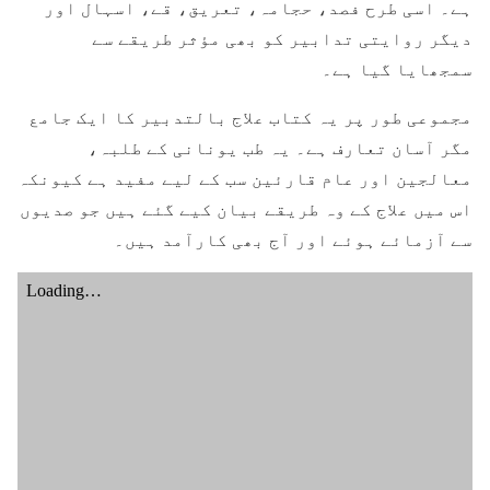
ہے۔ اسی طرح فصد، حجامہ، تعریق، قے، اسہال اور
دیگر روایتی تدابیر کو بھی مؤثر طریقے سے
سمجھایا گیا ہے۔
مجموعی طور پر یہ کتاب علاج بالتدبیر کا ایک جامع
مگر آسان تعارف ہے۔ یہ طب یونانی کے طلبہ،
معالجین اور عام قارئین سب کے لیے مفید ہے کیونکہ
اس میں علاج کے وہ طریقے بیان کیے گئے ہیں جو صدیوں
سے آزمائے ہوئے اور آج بھی کارآمد ہیں۔