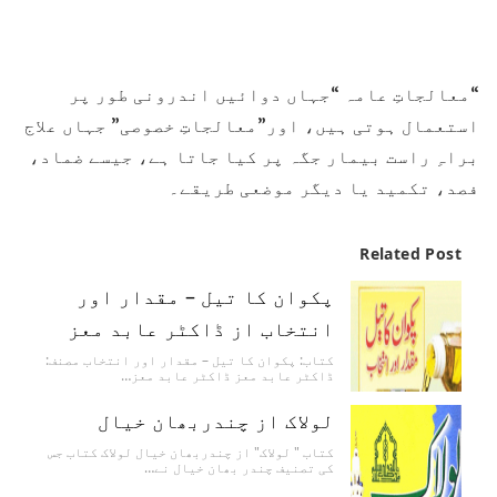
“معالجاتِ عامہ “جہاں دوائیں اندرونی طور پر
استعمال ہوتی ہیں، اور”معالجاتِ خصوصی” جہاں علاج
براہِ راست بیمار جگہ پر کیا جاتا ہے، جیسے ضماد،
فصد، تکمید یا دیگر موضعی طریقے۔
Related Post
پکوان کا تیل – مقدار اور
انتخاب از ڈاکٹر عابد معز
کتاب: پکوان کا تیل – مقدار اور انتخاب مصنف:
ڈاکٹر عابد معز ڈاکٹر عابد معز…
لولاک از چندربھان خیال
کتاب " لولاک" از چندربھان خیال لولاک کتاب جس
کی تصنیف چندر بھان خیال نے…