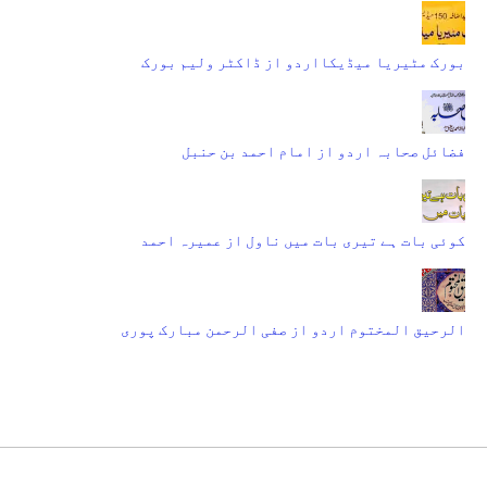
بورک مٹیریا میڈیکااردو از ڈاکٹر ولیم بورک
فضائل صحابہ اردو از امام احمد بن حنبل
کوئی بات ہے تیری بات میں ناول از عمیرہ احمد
الرحیق المختوم اردو از صفی الرحمن مبارک پوری