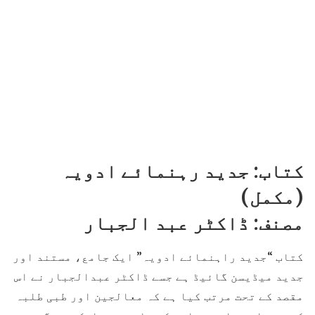
کتاب: جدید رہنمائے ادویہ
(مکمل)
مصنف: ڈاکٹر عبد الجبار
کتاب “جدید راہنمائے ادویہ” ایک جامع، مستند اور
جدید میڈیسن گائیڈ ہے جسے ڈاکٹر عبدالجبار نے اس
مقصد کے تحت مرتب کیا ہے کہ معالجین اور طبی طلبہ