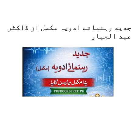
جدید رہنمائے ادویہ مکمل از ڈاکٹر
عبد الجبار