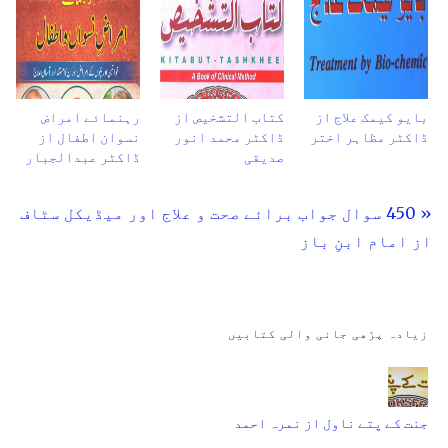
بایو کیمک علاج از
کتاب التشخیص از
رہنمائے امراض
ڈاکٹر مظاہر اختر
ڈاکٹر محمد انور
نسوان اطفال از
صدیقی
ڈاکٹر عبدالجبار
« 450 سوال جواب برائے صحت و علاج اور میڈیکل سٹاف
از امام ابنِ باز
زیادہ پڑھی جانی والی کتابیں
جنت کے پتے ناول از نمرہ احمد