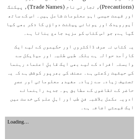
(Precautions)، تجارتی نام (Trade Names)، پیکنگ
اور قیمت جیسی اہم معلومات شامل ہیں۔ اس کے ساتھ
آیورویدک اور یونانی پیٹنٹ دواؤں کا ذکر بھی کیا
گیا ہے، جو اس کتاب کو مزید جامع بناتا ہے۔
یہ کتاب نہ صرف ڈاکٹروں اور حکیموں کے لیے ایک
کارآمد حوالہ ہے بلکہ طبی طلبہ اور میڈیکل سے
وابستہ افراد کے لیے بھی ایک قابلِ اعتماد رہنما
کی حیثیت رکھتی ہے۔ مصنف کی بھرپور کوشش ہے کہ یہ
تصنیف زیادہ سے زیادہ مفید، معلوماتی اور عصرِ
حاضر کے تقاضوں کے مطابق ہو۔ جدید راہنمائے
ادویہ مکمل بلاشبہ فنِ طب اور اہلِ علم کی خدمت میں
ایک قیمتی اضافہ ہے۔