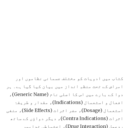
کتاب میں ادویات کو مختلف جسمانی نظاموں اور
امراض کے تحت منظم انداز میں بیان کیا گیا ہے۔ ہر
دوا کے بارے میں اس کا اصلی نام (Generic Name)،
افعال و استعمال (Indications)، مقدار و طریقۂ
استعمال (Dosage)، مضر اثرات (Side Effects)، منفی
اثرات (Contra Indications)، دیگر دواؤں کے ساتھ
ردِعمل (Drug Interaction)، احتیاطی تدابیر