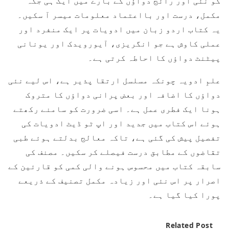
کو نئی اور رائج دواؤں کے بارے میں ایک ہی جگہ
مکمل، درست اور بااعتماد معلومات میسر آ سکیں۔
یہ کتاب اردو زبان میں ادویات پر ایک منفرد اور
عملی کاوش ہے جو انگریزی، آیورویدک اور یونانی
پیٹنٹ دواؤں کا احاطہ کرتی ہے۔
علمِ ادویہ چونکہ مسلسل ارتقا پذیر ہے، اس لیے نئی
دواؤں کا اضافہ اور بعض پرانی دواؤں کا متروک
ہونا ایک فطری عمل ہے۔ اسی ضرورت کو سامنے رکھتے
ہوئے اس کتاب میں جدید اور اپ ٹو ڈیٹ ادویات کی
تفصیل پیش کی گئی ہے، تاکہ معالج بدلتے ہوئے طبی
تقاضوں کے مطابق درست فیصلے کر سکیں۔ مصنف کی
سابقہ کتاب میں محسوس ہونے والی کمی کو قارئین کے
اصرار پر اس نئی اور زیادہ مکمل تصنیف کے ذریعے
پورا کیا گیا ہے۔
Related Post