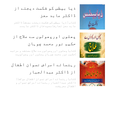
ذیا بیطس کو شکست دیجئے از
ڈاکٹر عابد معز
کتاب : ذیا بیطس کو شکست دیجئے مصنف: ڈاکٹر
عابد معز تعارف: سعیدخان ڈاکٹر عابد…
پھلوں اورپھولوں سے علاج از
حکیم نور محمد چوہان
کتاب: پھلوں اورپھولوں سے علاج مصنفه و مرتبه
:حکیم نور محمد چوہان پھلوں اور پھولوں…
رہنمائے امراض نسوان اطفال
از ڈاکٹر عبدالجبار
کتاب: رہنمائے امراض نسوان اطفال مولف: :
ڈاکٹر عبدالجبار رہنمائے امراضِ نسواں و
اطفال معروف…