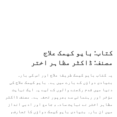
کتاب: بایو کیمک علاج
مصنف: ڈاکٹر مظاہر اختر
یہ کتاب بایو کیمک طریقۂ علاج اور اس کی بارہ
بنیادی دواؤں کے بارے میں ہے۔ بایو کیمک علاج کی
دنیا میں قدم رکھنے والوں کے لیے یہ ایک نہایت
مؤثر اور رہنمائی سے بھرپور تحفہ ہے۔ مصنف ڈاکٹر
مظاہر اختر نے نہایت سادہ، جامع اور ادبی انداز
میں ان بارہ بنیادی بایو کیمک دواؤں کا تعارف،