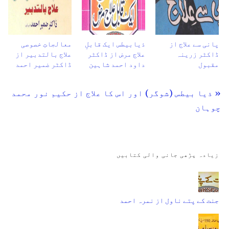
پانی سے علاج از
ذیابیطس ایک قابلِ
معالجاتِ خصوصی
ڈاکٹر زرینہ
علاج مرض از ڈاکٹر
علاج بالتدبیر از
مقبول
داود احمد شاہین
ڈاکٹر ضمیر احمد
« ذیا بیطس (شوگر) اور اس کا علاج از حکیم نور محمد
چوہان
زیادہ پڑھی جانی والی کتابیں
جنت کے پتے ناول از نمرہ احمد