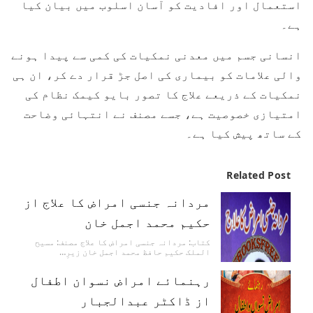
استعمال اور افادیت کو آسان اسلوب میں بیان کیا
ہے۔
انسانی جسم میں معدنی نمکیات کی کمی سے پیدا ہونے
والی علامات کو بیماری کی اصل جڑ قرار دے کر، ان ہی
نمکیات کے ذریعے علاج کا تصور بایو کیمک نظام کی
امتیازی خصوصیت ہے، جسے مصنف نے انتہائی وضاحت
کے ساتھ پیش کیا ہے۔
Related Post
مردانہ جنسی امراض کا علاج از
حکیم محمد اجمل خان
کتاب: مردانہ جنسی امراض کا علاج مصنف: مسیح
الملک حکیم حافظ محمد اجمل خان زیرِ…
رہنمائے امراض نسوان اطفال
از ڈاکٹر عبدالجبار