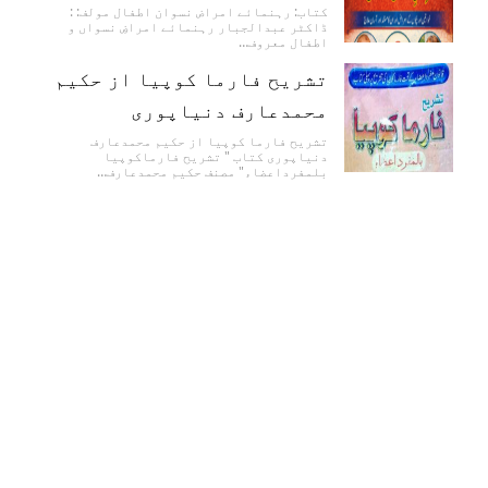
کتاب: رہنمائے امراض نسوان اطفال مولف: :
ڈاکٹر عبدالجبار رہنمائے امراضِ نسواں و
اطفال معروف…
تشریح فارما کوپیا از حکیم
محمدعارف دنیاپوری
تشریح فارما کوپیا از حکیم محمدعارف
دنیاپوری کتاب " تشریح فارماکوپیا
بلمفرداعضاء" مصنف حکیم محمدعارف…