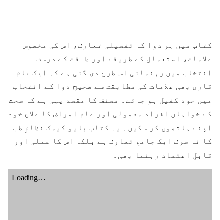
کتاب میں ہر دوا کا تفصیلی تعارف، اس کی مخصوص
علامات، استعمال کے طریقے اور طاقت کے درست
انتخاب میں رہنمائی اس طرح دی گئی ہے کہ ایک عام
قاری بھی علامات کی مطابقت سے صحیح دوا کے انتخاب
میں خود کفیل ہو جائے۔ مصنف کا مقصد یہی ہے کہ صحت
کے خواہاں افراد معمولی اور عام امراض کا علاج خود
اپنے ہاتھوں کر سکیں۔ یہ کتاب بایو کیمک نظامِ طب
کا نہ صرف ایک جامع تعارف ہے بلکہ اس کا عملی اور
قابلِ اعتماد رہنما بھی۔