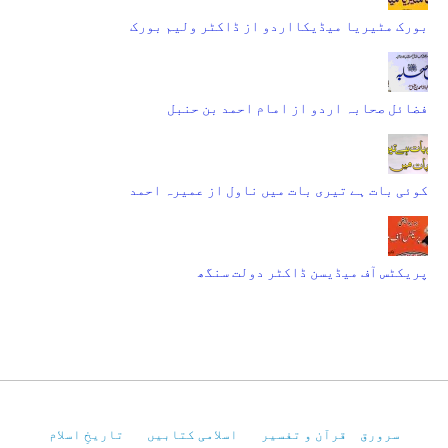
بورک مٹیریا میڈیکااردو از ڈاکٹر ولیم بورک
فضائل صحابہ اردو از امام احمد بن حنبل
کوئی بات ہے تیری بات میں ناول از عمیرہ احمد
پریکٹس آف میڈیسن ڈاکٹر دولت سنگھ
سرورق
قرآن و تفسیر
اسلامی کتابیں
تاریخِ اسلام