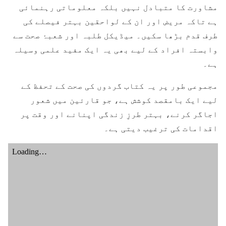
مشاورت کا متبادل نہیں بلکہ معلوماتی رہنمائی
ہے تاکہ مریض اور ان کے لواحقین بہتر فیصلے کی
طرف قدم بڑھا سکیں۔ میڈیکل طلبہ اور شعبۂ صحت سے
وابستہ افراد کے لیے بھی یہ ایک مفید علمی وسیلہ
ہے۔
مجموعی طور پر یہ کتاب گردوں کی صحت کے تحفظ کے
لیے ایک بامقصد کوشش ہے، جو قارئین میں شعور
اجاگر کرنے، بہتر طرزِ زندگی اپنانے اور وقت پر
اقدامات کی ترغیب دیتی ہے۔