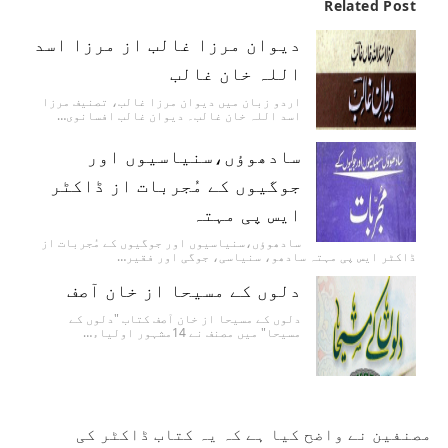
Related Post
دیوان مرزا غالب از مرزا اسد
اللہ خان غالب
اردو زبان میں دیوان مرزا غالب، تصنیف مرزا
اسد اللہ خان غالب۔ دیوان غالب افسانوی…
سادھوؤں،سنیاسیوں اور
جوگیوں کے مُجربات از ڈاکٹر
ایس پی مہتہ
سادھوؤں،سنیاسیوں اور جوگیوں کے مُجربات از
ڈاکٹر ایس پی مہتہ سادھو، سنیاسی، جوگی اور فقیر…
دلوں کے مسیحا از خان آصف
دلوں کے مسیحا از خان آصف کتاب "دلوں کے
مسیحا" میں مصنف نے 14مشہور اولیاء…
مصنفین نے واضح کیا ہے کہ یہ کتاب ڈاکٹر کی