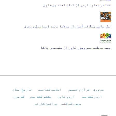
فضائل صحابہ اردو از امام احمد بن حنبل
نظریاتی جنگ کے اُصول از مولانا محمد اسماعیل ریحان
دست بے طلب میں‌پھول ناول از عفت سحر پاشا
سرورق
قرآن و تفسیر
اسلامی کتابیں
تاریخِ اسلام
اردو کتابیں
اردو ناول
پشتو کتابیں
شاعری
بچوں کی کتب
خواتین کارنر