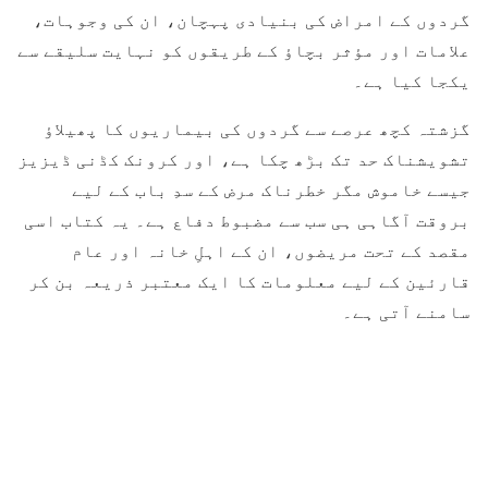
گردوں کے امراض کی بنیادی پہچان، ان کی وجوہات،
علامات اور مؤثر بچاؤ کے طریقوں کو نہایت سلیقے سے
یکجا کیا ہے۔
گزشتہ کچھ عرصے سے گردوں کی بیماریوں کا پھیلاؤ
تشویشناک حد تک بڑھ چکا ہے، اور کرونک کڈنی ڈیزیز
جیسے خاموش مگر خطرناک مرض کے سدِ باب کے لیے
بروقت آگاہی ہی سب سے مضبوط دفاع ہے۔ یہ کتاب اسی
مقصد کے تحت مریضوں، ان کے اہلِ خانہ اور عام
قارئین کے لیے معلومات کا ایک معتبر ذریعہ بن کر
سامنے آتی ہے۔