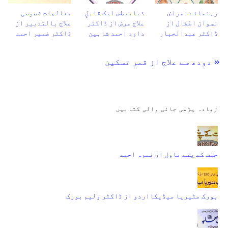
رہنمائے امراض
ذیابیطس ایک قابلِ
معالجاتِ خصوصی
نسوان اطفال از
علاج مرض از ڈاکٹر
علاج بالتدبیر از
ڈاکٹر عبدالجبار
داود احمد شاہین
ڈاکٹر ضمیر احمد
« دودھ سے علاج از قمر تسکین
زیادہ پڑھی جانی والی کتابیں
جنت کے پتے ناول از نمرہ احمد
بورک مٹیریا میڈیکااردو از ڈاکٹر ولیم بورک