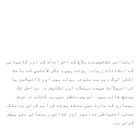
ابتدائی تشخیص سے علاج کے اخراجات کم اور کامیابی
کے امکانات زیادہ ہوتے ہیں، مگر لاعلمی کے باعث
اکثر لوگ دیر سے متوجہ ہوتے ہیں اور ڈائیلاسز یا
ٹرانسپلانٹ جیسے مہنگے اور تکلیف دہ مراحل تک
پہنچ جاتے ہیں۔ اس پس منظر میں یہ کتاب نہ صرف
بیماری کے بارے میں سمجھ بوجھ فراہم کرتی ہے بلکہ
عملی احتیاطی تدابیر اور غذائی رہنمائی بھی پیش
کرتی ہے۔