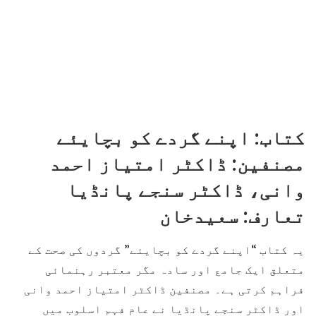
کتاب: اپنے گردے کو بچایئے
مصنفین: ڈاکٹر امتیاز احمد
وانی، ڈاکٹر سنجے پانڈیا
تعارف: سعیدخان
یہ کتاب “اپنے گردے کو بچایئے” گردوں کی صحت کے
متعلق ایک جامع اور سادہ مگر معتبر رہنمائی
فراہم کرتی ہے۔ مصنفین ڈاکٹر امتیاز احمد وانی
اور ڈاکٹر سنجے پانڈیا نے عام فہم اسلوب میں