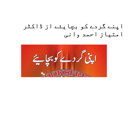
اپنے گردے کو بچایئے از ڈاکٹر
امتیاز احمد وانی