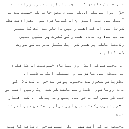
علی حسین عابدی کا لہجہ متوازن ہے۔ وہ روایت سے
جڑا ہوا ہے مگر اس کا بیان عصرِ حاضر کی حسیت سے ہم
آہنگ ہے۔ یہی امتزاج اس کی شاعری کو انفرادیت عطا
کرتا ہے۔ اس کے اشعار میں داخلی صداقت کا عنصر
غالب ہے؛ وہ محض اشعار کی کثرت پر یقین نہیں
رکھتا بلکہ ہر شعر کو ایک مکمل تجربے کی صورت
ڈھالتا ہے۔
اس مجموعے کی ایک اور نمایاں خصوصیت اس کا فکری
پس منظر ہے۔ شاعر کی وابستگی ایک باطنی اور
نظریاتی شعور سے محسوس ہوتی ہے جو اس کے کلام کو
محض رومانوی اظہار سے بلند کر کے ایک وسیع انسانی
تناظر میں لے جاتی ہے۔ یہی وجہ ہے کہ اس کے اشعار
اثر پذیری رکھتے ہیں اور براہِ راست دل میں اترتے
ہیں۔
مختصر یہ کہ آیتِ عشق ایک ایسے نوجوان شاعر کا پہلا