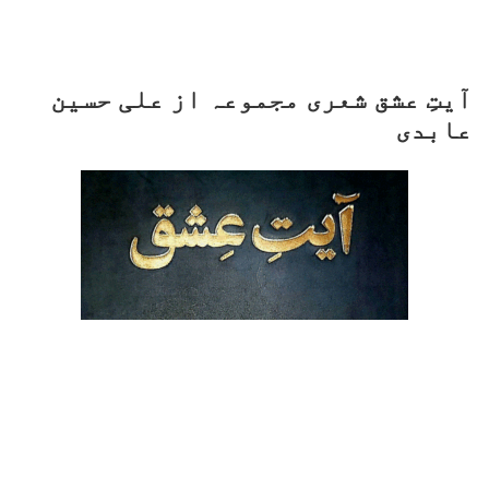
آیتِ عشق شعری مجموعہ از علی حسین
عابدی