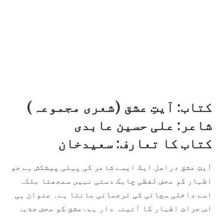
کتاب: آیتِ عشق (شعری مجموعہ)
شاعر: علی حسین عابدی
کتاب کا تعارف: سعیدخان
آیتِ عشق دراصل ایک ایسے شاعر کی پہلی پیشکش ہے جو
اظہار کو محض لفظی چابک دستی نہیں سمجھتا بلکہ
اسے داخلی سچائی کی ترجمانی مانتا ہے۔ عنوان ہی
اس جراتِ اظہار کا آئینہ دار ہے۔عشق کو محض جذبہ