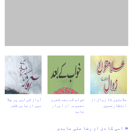
علامتوں کا زوال از
خواب کے بعد شعری
آواز کی لہر پر چلا
انتظارحسین
مجموعہ از ابرار
میں از صابر ظفر
حامد
« امی کا دن از رضا علی عابدی