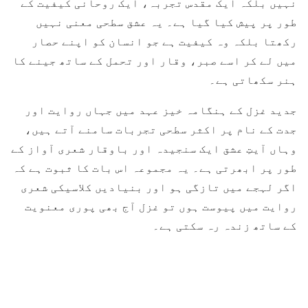
نہیں بلکہ ایک مقدس تجربہ، ایک روحانی کیفیت کے
طور پر پیش کیا گیا ہے۔ یہ عشق سطحی معنی نہیں
رکھتا بلکہ وہ کیفیت ہے جو انسان کو اپنے حصار
میں لے کر اسے صبر، وقار اور تحمل کے ساتھ جینے کا
ہنر سکھاتی ہے۔
جدید غزل کے ہنگامہ خیز عہد میں جہاں روایت اور
جدت کے نام پر اکثر سطحی تجربات سامنے آتے ہیں،
وہاں آیتِ عشق ایک سنجیدہ اور باوقار شعری آواز کے
طور پر ابھرتی ہے۔ یہ مجموعہ اس بات کا ثبوت ہے کہ
اگر لہجے میں تازگی ہو اور بنیادیں کلاسیکی شعری
روایت میں پیوست ہوں تو غزل آج بھی پوری معنویت
کے ساتھ زندہ رہ سکتی ہے۔