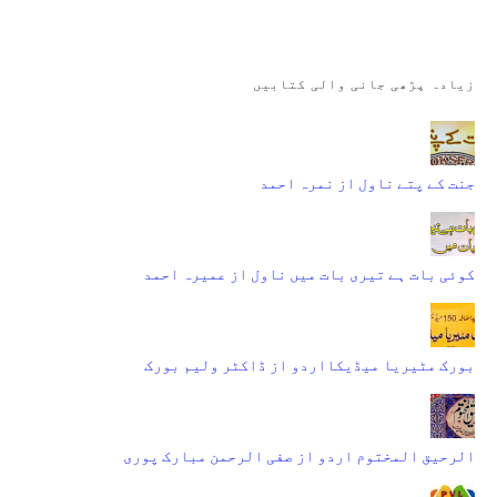
زیادہ پڑھی جانی والی کتابیں
جنت کے پتے ناول از نمرہ احمد
کوئی بات ہے تیری بات میں ناول از عمیرہ احمد
بورک مٹیریا میڈیکااردو از ڈاکٹر ولیم بورک
الرحیق المختوم اردو از صفی الرحمن مبارک پوری