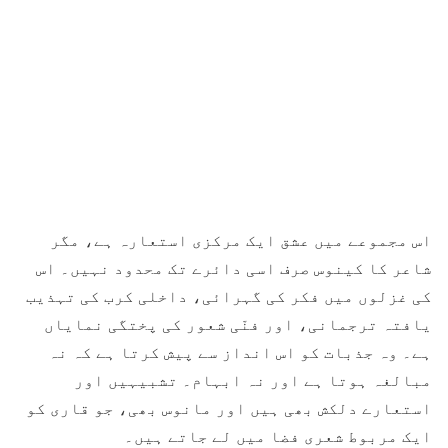
اس مجموعے میں عشق ایک مرکزی استعارہ ہے، مگر
شاعر کا کینوس صرف اسی دائرے تک محدود نہیں۔ اس
کی غزلوں میں فکر کی گہرائی، داخلی کرب کی تہذیب
یافتہ ترجمانی، اور فنّی شعور کی پختگی نمایاں
ہے۔ وہ جذبات کو اس انداز سے پیش کرتا ہے کہ نہ
مبالغہ ہوتا ہے اور نہ ابہام۔ تشبیہیں اور
استعارے دلکش بھی ہیں اور مانوس بھی، جو قاری کو
ایک مربوط شعری فضا میں لے جاتے ہیں۔