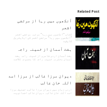
Related Post
آنکھوں میں رہا از مرتضی
اشعر
کتاب "آنکھوں میں رہا" مرتبہ مرتضی اشعر
"آنکھوں میں رہا" مرتضیٰ اشعر کی ایڈیٹریل
کاوش…
ہفت آسمان از ثمینہ راجہ
ہفت آسمان اردو شاعری از ثمینہ راجہ ہفت
آسمان محترمہ ثمینہ راجہ کا مجموعہ کلام…
دیوان مرزا غالب از مرزا اسد
اللہ خان غالب
اردو زبان میں دیوان مرزا غالب، تصنیف مرزا
اسد اللہ خان غالب۔ دیوان غالب افسانوی…